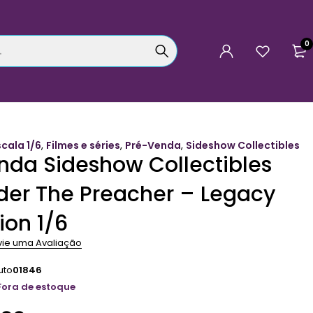
0
scala 1/6
,
Filmes e séries
,
Pré-Venda
,
Sideshow Collectibles
nda Sideshow Collectibles
ider The Preacher – Legacy
ion 1/6
vie uma Avaliação
uto
01846
Fora de estoque