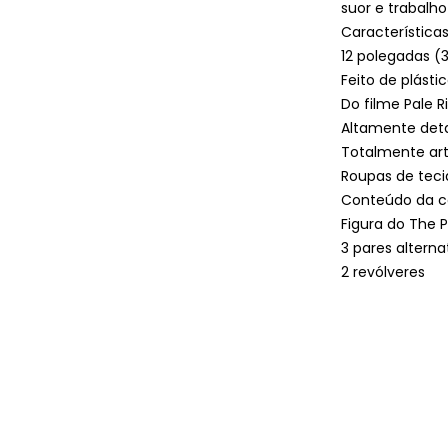
suor e trabalho
Característica
12 polegadas (
Feito de plásti
Do filme Pale R
Altamente det
Totalmente art
Roupas de teci
Conteúdo da ca
Figura do The 
3 pares altern
2 revólveres