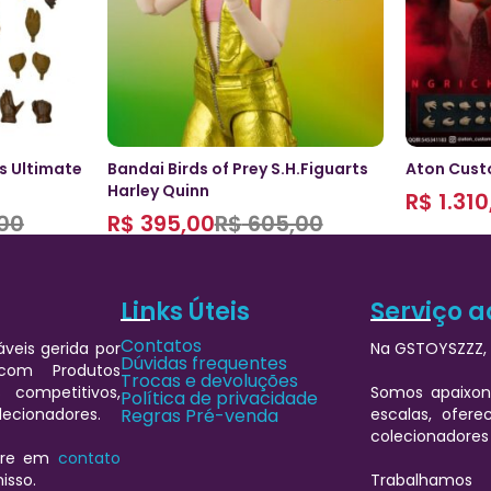
s Ultimate
Bandai Birds of Prey S.H.Figuarts
Aton Custo
Harley Quinn
R$
1.310
00
R$
395,00
R$
605,00
Links Úteis
Serviço a
Contatos
veis gerida por
Na GSTOYSZZZ, 
Dúvidas frequentes
 com Produtos
Trocas e devoluções
 competitivos,
Somos apaixon
Política de privacidade
lecionadores.
Regras Pré-venda
escalas, ofere
colecionadores
ntre em
contato
isso.
Trabalhamos