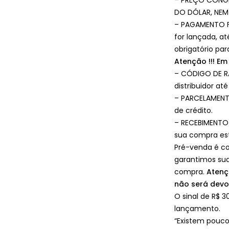
– PREÇO CONG
DO DÓLAR, NEM
– PAGAMENTO FA
for lançada, a
obrigatório pa
Atenção !!! Em
– CÓDIGO DE R
distribuidor at
– PARCELAMENTO
de crédito.
– RECEBIMENTO 
sua compra est
Pré-venda é co
garantimos sua
compra.
Atenç
não será devo
O sinal de R$ 3
lançamento.
“Existem pouc