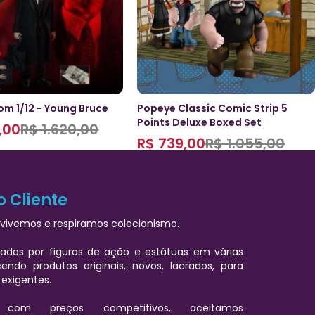
m 1/12 - Young Bruce
Popeye Classic Comic Strip 5
Points Deluxe Boxed Set
,00
R$
1.620,00
R$
739,00
R$
1.055,00
o Cliente
vivemos e respiramos colecionismo.
ados por figuras de ação e estátuas em várias
cendo produtos originais, novos, lacrados, para
 exigentes.
 com preços competitivos, aceitamos