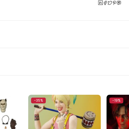
-35%
-19%