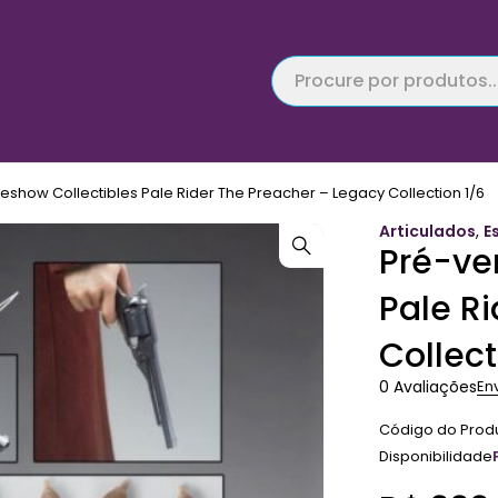
show Collectibles Pale Rider The Preacher – Legacy Collection 1/6
Articulados
,
E
Pré-ve
Pale R
Collect
0 Avaliações
En
Código do Prod
Disponibilidade