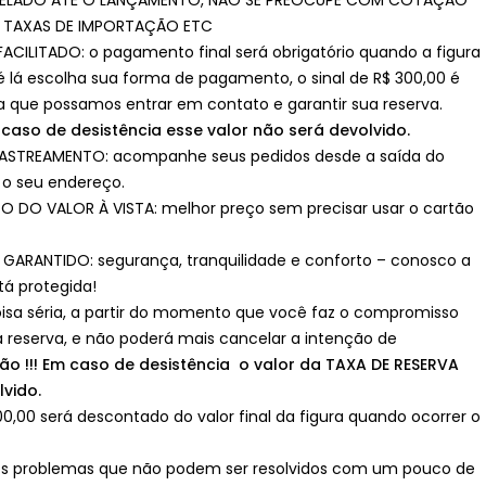
ELADO ATÉ O LANÇAMENTO, NÃO SE PREOCUPE COM COTAÇÃO
 TAXAS DE IMPORTAÇÃO ETC
CILITADO: o pagamento final será obrigatório quando a figura
té lá escolha sua forma de pagamento, o sinal de R$ 300,00 é
ra que possamos entrar em contato e garantir sua reserva.
 caso de desistência esse valor não será devolvido.
ASTREAMENTO: acompanhe seus pedidos desde a saída do
é o seu endereço.
 DO VALOR À VISTA: melhor preço sem precisar usar o cartão
GARANTIDO: segurança, tranquilidade e conforto – conosco a
á protegida!
isa séria, a partir do momento que você faz o compromisso
 reserva, e não poderá mais cancelar a intenção de
ão !!! Em caso de desistência o valor da TAXA DE RESERVA
lvido.
00,00 será descontado do valor final da figura quando ocorrer o
os problemas que não podem ser resolvidos com um pouco de