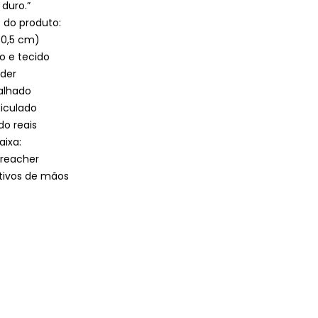
 duro.”
s do produto:
30,5 cm)
co e tecido
ider
alhado
iculado
do reais
ixa:
Preacher
ativos de mãos