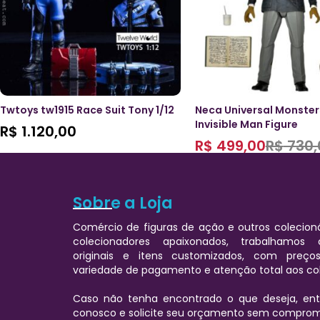
Twtoys tw1915 Race Suit Tony 1/12
Neca Universal Monster
Invisible Man Figure
R$
1.120,00
R$
499,00
R$
730,
Sobre a Loja
Comércio de figuras de ação e outros colecioná
colecionadores apaixonados, trabalhamos
originais e itens customizados, com preços
variedade de pagamento e atenção total aos co
Caso não tenha encontrado o que deseja, e
conosco e solicite seu orçamento sem comprom