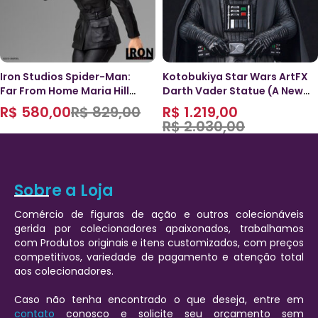
Iron Studios Spider-Man:
Kotobukiya Star Wars ArtFX
Far From Home Maria Hill
Darth Vader Statue (A New
1/10
Hope)
R$
580,00
R$
829,00
R$
1.219,00
R$
2.030,00
Sobre a Loja
Comércio de figuras de ação e outros colecionáveis
gerida por colecionadores apaixonados, trabalhamos
com Produtos originais e itens customizados, com preços
competitivos, variedade de pagamento e atenção total
aos colecionadores.
Caso não tenha encontrado o que deseja, entre em
contato
conosco e solicite seu orçamento sem