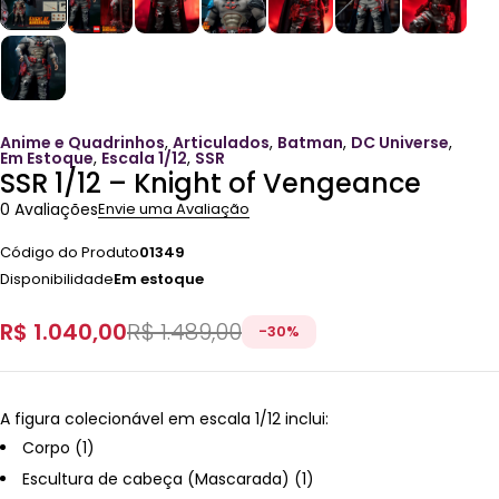
Anime e Quadrinhos
,
Articulados
,
Batman
,
DC Universe
,
Em Estoque
,
Escala 1/12
,
SSR
SSR 1/12 – Knight of Vengeance
0 Avaliações
Envie uma Avaliação
Código do Produto
01349
Disponibilidade
Em estoque
R$
1.040,00
R$
1.489,00
-
30
%
A figura colecionável em escala 1/12 inclui:
Corpo (1)
Escultura de cabeça (Mascarada) (1)