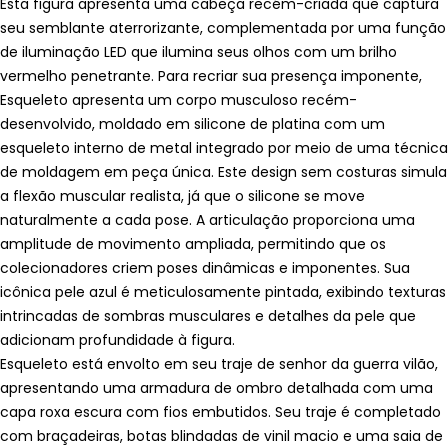
Esta figura apresenta uma cabeça recém-criada que captura
seu semblante aterrorizante, complementada por uma função
de iluminação LED que ilumina seus olhos com um brilho
vermelho penetrante. Para recriar sua presença imponente,
Esqueleto apresenta um corpo musculoso recém-
desenvolvido, moldado em silicone de platina com um
esqueleto interno de metal integrado por meio de uma técnica
de moldagem em peça única. Este design sem costuras simula
a flexão muscular realista, já que o silicone se move
naturalmente a cada pose. A articulação proporciona uma
amplitude de movimento ampliada, permitindo que os
colecionadores criem poses dinâmicas e imponentes. Sua
icônica pele azul é meticulosamente pintada, exibindo texturas
intrincadas de sombras musculares e detalhes da pele que
adicionam profundidade à figura.
Esqueleto está envolto em seu traje de senhor da guerra vilão,
apresentando uma armadura de ombro detalhada com uma
capa roxa escura com fios embutidos. Seu traje é completado
com braçadeiras, botas blindadas de vinil macio e uma saia de