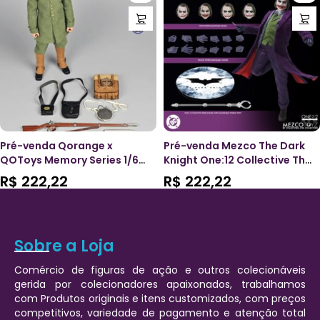
Pré-venda Qorange x
Pré-venda Mezco The Dark
QOToys Memory Series 1/6
Knight One:12 Collective The
Scale Accessory Set
Joker Action Figure (2º lote)
R$
222,22
R$
222,22
American Civil War Sniper
Sobre a Loja
Comércio de figuras de ação e outros colecionáveis
gerida por colecionadores apaixonados, trabalhamos
com Produtos originais e itens customizados, com preços
competitivos, variedade de pagamento e atenção total