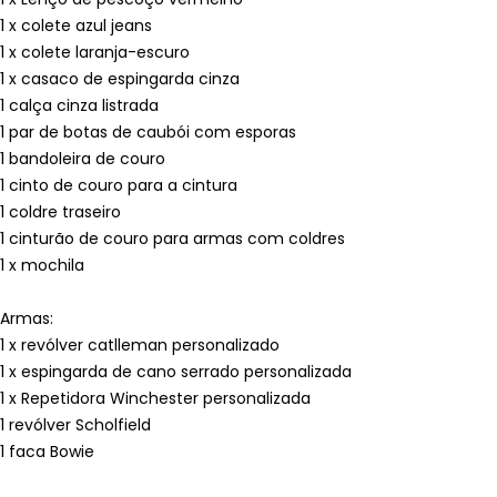
1 x colete azul jeans
1 x colete laranja-escuro
1 x casaco de espingarda cinza
1 calça cinza listrada
1 par de botas de caubói com esporas
1 bandoleira de couro
1 cinto de couro para a cintura
1 coldre traseiro
1 cinturão de couro para armas com coldres
1 x mochila
Armas:
1 x revólver catlleman personalizado
1 x espingarda de cano serrado personalizada
1 x Repetidora Winchester personalizada
1 revólver Scholfield
1 faca Bowie