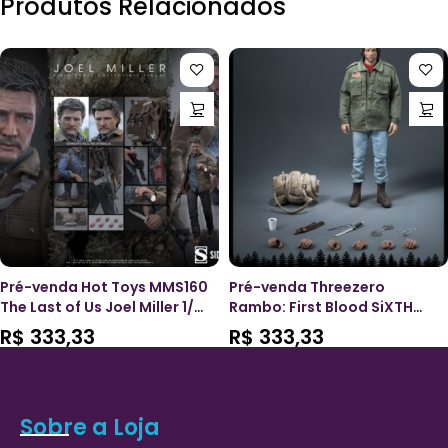
Produtos Relacionados
Pré-venda Hot Toys MMS160
Pré-venda Threezero
The Last of Us Joel Miller 1/6
Rambo: First Blood SiXTH
Scale Figure
John Rambo (Field Jacket)
R$
333,33
R$
333,33
1/6 Scale Action Figure
Sobre a Loja