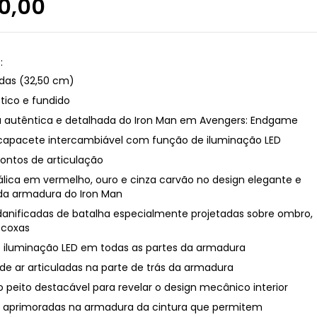
0,00
:
adas (32,50 cm)
stico e fundido
autêntica e detalhada do Iron Man em Avengers: Endgame
apacete intercambiável com função de iluminação LED
pontos de articulação
álica em vermelho, ouro e cinza carvão no design elegante e
da armadura do Iron Man
anificadas de batalha especialmente projetadas sobre ombro,
 coxas
e iluminação LED em todas as partes da armadura
de ar articuladas na parte de trás da armadura
 peito destacável para revelar o design mecânico interior
s aprimoradas na armadura da cintura que permitem