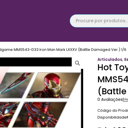
ndgame MMS543-D33 Iron Man Mark LXXXV (Battle Damaged Ver.) 1/6
Articulados
,
E
Hot To
MMS543
(Battl
0 Avaliações
En
Código do Prod
Disponibilidade