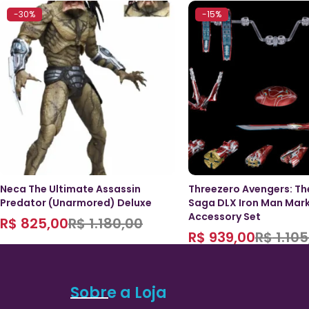
-30%
-15%
Neca The Ultimate Assassin
Threezero Avengers: The
Predator (Unarmored) Deluxe
Saga DLX Iron Man Mark
Accessory Set
R$
825,00
R$
1.180,00
R$
939,00
R$
1.105
Sobre a Loja