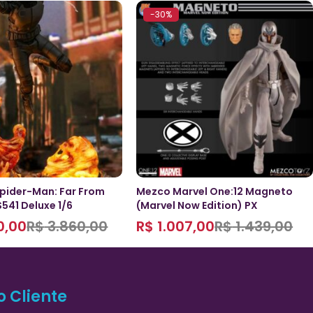
-30%
Spider-Man: Far From
Mezco Marvel One:12 Magneto
41 Deluxe 1/6
(Marvel Now Edition) PX
0,00
R$
3.860,00
R$
1.007,00
R$
1.439,00
o Cliente