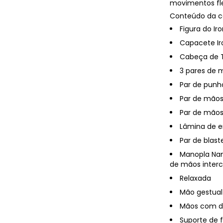
movimentos fle
Conteúdo da ca
Figura do Ir
Capacete I
Cabeça de T
3 pares de 
Par de punh
Par de mãos
Par de mãos
Lâmina de e
Par de blast
Manopla Nan
de mãos interc
Relaxada
Mão gestual
Mãos com de
Suporte de 