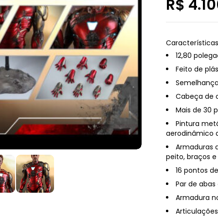
R$
4.10
Características
12,80 poleg
Feito de plá
Semelhança 
Cabeça de c
Mais de 30 
Pintura met
aerodinâmico 
Armaduras d
peito, braços e
16 pontos d
Par de abas 
Armadura no
Articulaçõe