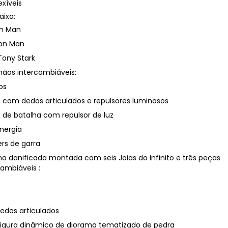
xíveis
ixa:
on Man
ron Man
ony Stark
mãos intercambiáveis:
os
 com dedos articulados e repulsores luminosos
 de batalha com repulsor de luz
nergia
ers de garra
o danificada montada com seis Joias do Infinito e três peças
ambiáveis :
dos articulados
figura dinâmico de diorama tematizado de pedra