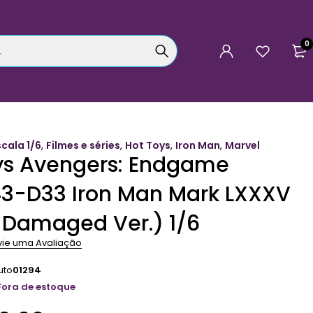
0
scala 1/6
,
Filmes e séries
,
Hot Toys
,
Iron Man
,
Marvel
ys Avengers: Endgame
-D33 Iron Man Mark LXXXV
e Damaged Ver.) 1/6
vie uma Avaliação
uto
01294
Fora de estoque