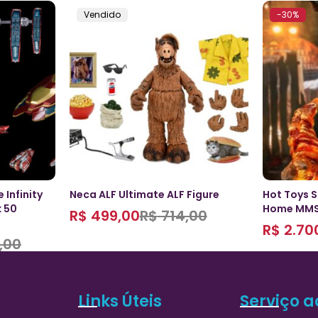
Vendido
-30%
 Infinity
Neca ALF Ultimate ALF Figure
Hot Toys 
 50
Home MMS5
R$
499,00
R$
714,00
R$
2.70
,00
Links Úteis
Serviço a