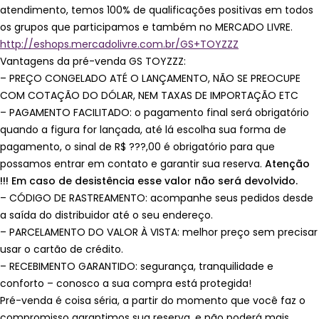
atendimento, temos 100% de qualificações positivas em todos
os grupos que participamos e também no MERCADO LIVRE.
http://eshops.mercadolivre.com.br/GS+TOYZZZ
Vantagens da pré-venda GS TOYZZZ:
– PREÇO CONGELADO ATÉ O LANÇAMENTO, NÃO SE PREOCUPE
COM COTAÇÃO DO DÓLAR, NEM TAXAS DE IMPORTAÇÃO ETC
– PAGAMENTO FACILITADO: o pagamento final será obrigatório
quando a figura for lançada, até lá escolha sua forma de
pagamento, o sinal de R$ ???,00 é obrigatório para que
possamos entrar em contato e garantir sua reserva.
Atenção
!!! Em caso de desistência esse valor não será devolvido.
– CÓDIGO DE RASTREAMENTO: acompanhe seus pedidos desde
a saída do distribuidor até o seu endereço.
– PARCELAMENTO DO VALOR À VISTA: melhor preço sem precisar
usar o cartão de crédito.
– RECEBIMENTO GARANTIDO: segurança, tranquilidade e
conforto – conosco a sua compra está protegida!
Pré-venda é coisa séria, a partir do momento que você faz o
compromisso garantimos sua reserva, e não poderá mais