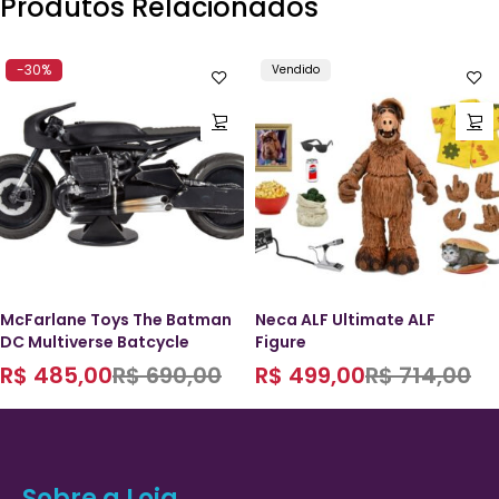
Produtos Relacionados
-30%
Vendido
McFarlane Toys The Batman
Neca ALF Ultimate ALF
DC Multiverse Batcycle
Figure
R$
485,00
R$
690,00
R$
499,00
R$
714,00
Sobre a Loja