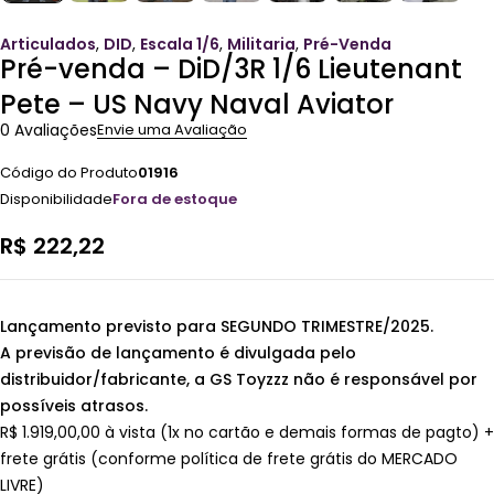
Articulados
,
DID
,
Escala 1/6
,
Militaria
,
Pré-Venda
Pré-venda – DiD/3R 1/6 Lieutenant
Pete – US Navy Naval Aviator
0 Avaliações
Envie uma Avaliação
Código do Produto
01916
Disponibilidade
Fora de estoque
R$
222,22
Lançamento previsto para SEGUNDO TRIMESTRE/2025.
A previsão de lançamento é divulgada pelo
distribuidor/fabricante, a GS Toyzzz não é responsável por
possíveis atrasos.
R$ 1.919,00,00 à vista (1x no cartão e demais formas de pagto) +
frete grátis (conforme política de frete grátis do MERCADO
LIVRE)