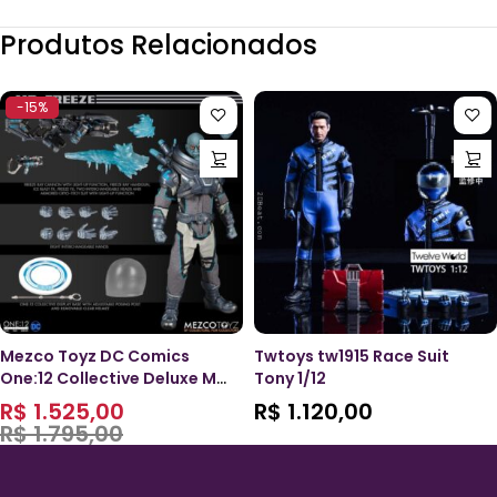
Produtos Relacionados
-15%
Mezco Toyz DC Comics
Twtoys tw1915 Race Suit
One:12 Collective Deluxe Mr.
Tony 1/12
Freeze
R$
1.525,00
R$
1.120,00
R$
1.795,00