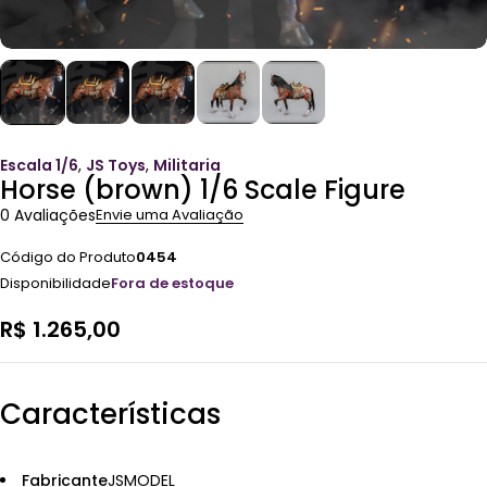
Escala 1/6
,
JS Toys
,
Militaria
Horse (brown) 1/6 Scale Figure
0 Avaliações
Envie uma Avaliação
Código do Produto
0454
Disponibilidade
Fora de estoque
R$
1.265,00
Características
Fabricante
JSMODEL