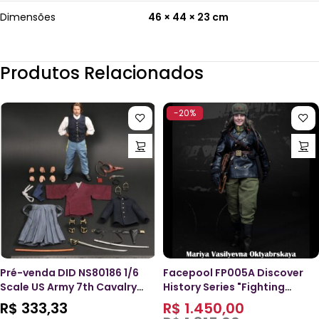
Dimensões
46 × 44 × 23 cm
Produtos Relacionados
-20%
Pré-venda DID NS80186 1/6
Facepool FP005A Discover
Scale US Army 7th Cavalry
History Series "Fighting
Regiment 1876 – Captain
Girlfriend" Mariya
R$
333,33
R$
1.450,00
Nathan
Oktyabrskaya