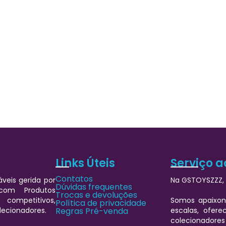
Links Úteis
Serviço a
Contatos
veis gerida por
Na GSTOYSZZZ, 
Dúvidas frequentes
 com Produtos
Trocas e devoluções
 competitivos,
Somos apaixon
Política de privacidade
lecionadores.
Regras Pré-venda
escalas, ofere
colecionadores