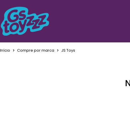
Início
Compre por marca
JS Toys
N