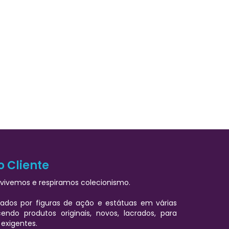
o Cliente
vivemos e respiramos colecionismo.
ados por figuras de ação e estátuas em várias
cendo produtos originais, novos, lacrados, para
 exigentes.