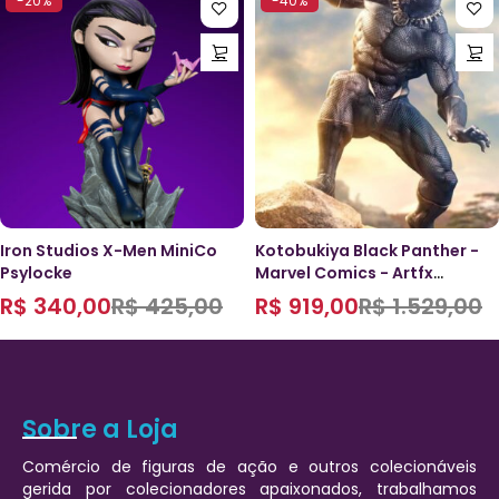
-20%
-40%
Iron Studios X-Men MiniCo
Kotobukiya Black Panther -
Psylocke
Marvel Comics - Artfx
Premier
R$
340,00
R$
425,00
R$
919,00
R$
1.529,00
Sobre a Loja
Comércio de figuras de ação e outros colecionáveis
gerida por colecionadores apaixonados, trabalhamos