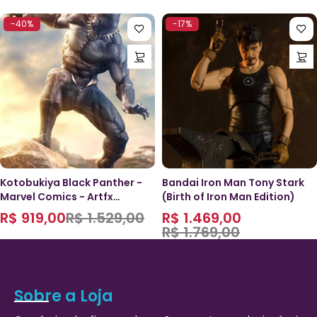
-40%
-17%
Kotobukiya Black Panther -
Bandai Iron Man Tony Stark
Marvel Comics - Artfx
(Birth of Iron Man Edition)
Premier
R$
919,00
R$
1.529,00
R$
1.469,00
R$
1.769,00
Sobre a Loja