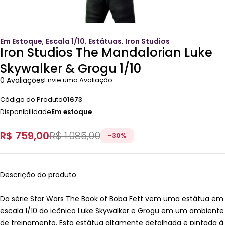
Em Estoque
,
Escala 1/10
,
Estátuas
,
Iron Studios
Iron Studios The Mandalorian Luke
Skywalker & Grogu 1/10
0 Avaliações
Envie uma Avaliação
Código do Produto
01673
Disponibilidade
Em estoque
R$
759,00
R$
1.085,00
-
30
%
Descrição do produto
Da série Star Wars The Book of Boba Fett vem uma estátua em
escala 1/10 do icônico Luke Skywalker e Grogu em um ambiente
de treinamento. Esta estátua altamente detalhada e pintada à