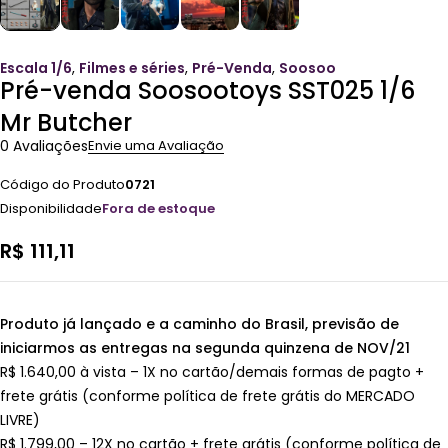
Escala 1/6
,
Filmes e séries
,
Pré-Venda
,
Soosoo
Pré-venda Soosootoys SST025 1/6
Mr Butcher
0 Avaliações
Envie uma Avaliação
Código do Produto
0721
Disponibilidade
Fora de estoque
R$
111,11
Produto já lançado e a caminho do Brasil, previsão de
iniciarmos as entregas na segunda quinzena de NOV/21
R$ 1.640,00 à vista – 1X no cartão/demais formas de pagto +
frete grátis (conforme política de frete grátis do MERCADO
LIVRE)
R$ 1.799,00 – 12X no cartão + frete grátis (conforme política de