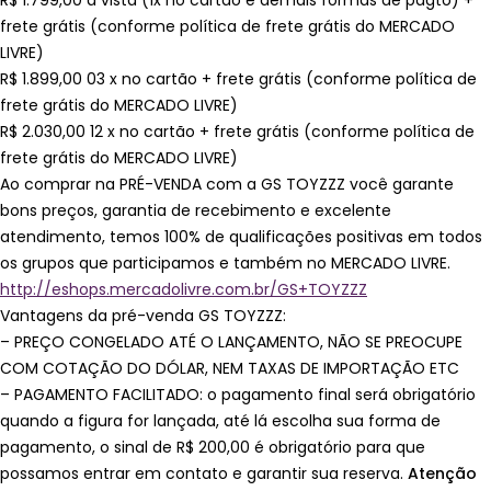
R$ 1.799,00 à vista (1x no cartão e demais formas de pagto) +
frete grátis (conforme política de frete grátis do MERCADO
LIVRE)
R$ 1.899,00 03 x no cartão + frete grátis (conforme política de
frete grátis do MERCADO LIVRE)
R$ 2.030,00 12 x no cartão + frete grátis (conforme política de
frete grátis do MERCADO LIVRE)
Ao comprar na PRÉ-VENDA com a GS TOYZZZ você garante
bons preços, garantia de recebimento e excelente
atendimento, temos 100% de qualificações positivas em todos
os grupos que participamos e também no MERCADO LIVRE.
http://eshops.mercadolivre.com.br/GS+TOYZZZ
Vantagens da pré-venda GS TOYZZZ:
– PREÇO CONGELADO ATÉ O LANÇAMENTO, NÃO SE PREOCUPE
COM COTAÇÃO DO DÓLAR, NEM TAXAS DE IMPORTAÇÃO ETC
– PAGAMENTO FACILITADO: o pagamento final será obrigatório
quando a figura for lançada, até lá escolha sua forma de
pagamento, o sinal de R$ 200,00 é obrigatório para que
possamos entrar em contato e garantir sua reserva.
Atenção