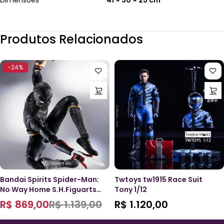
Dimensões
41 × 30 × 25 cm
Produtos Relacionados
-24%
Bandai Spirits Spider-Man:
Twtoys tw1915 Race Suit
No Way Home S.H.Figuarts
Tony 1/12
Spider-Man (Black & Gold
R$
869,00
R$
1.139,00
R$
1.120,00
Suit)