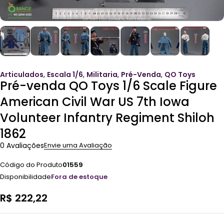
Articulados
,
Escala 1/6
,
Militaria
,
Pré-Venda
,
QO Toys
Pré-venda QO Toys 1/6 Scale Figure
American Civil War US 7th Iowa
Volunteer Infantry Regiment Shiloh
1862
0 Avaliações
Envie uma Avaliação
Código do Produto
01559
Disponibilidade
Fora de estoque
R$
222,22