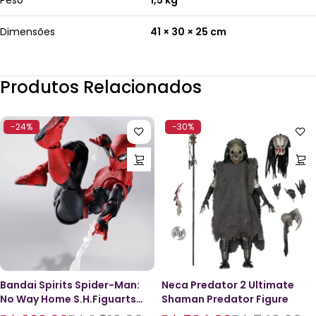
Peso
1,5 kg
Dimensões
41 × 30 × 25 cm
Produtos Relacionados
-24%
-30%
Bandai Spirits Spider-Man:
Neca Predator 2 Ultimate
No Way Home S.H.Figuarts
Shaman Predator Figure
Spider-Man (Upgraded