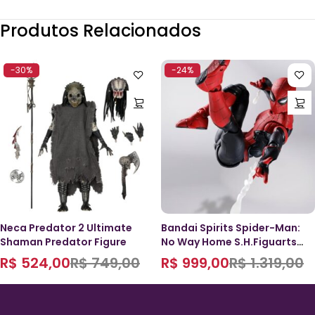
Produtos Relacionados
-30%
-24%
Neca Predator 2 Ultimate
Bandai Spirits Spider-Man:
Shaman Predator Figure
No Way Home S.H.Figuarts
Spider-Man (Upgraded
R$
524,00
R$
749,00
R$
999,00
R$
1.319,00
Suit)