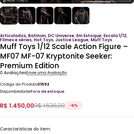
Articulados
,
Batman
,
DC Universe
,
Em Estoque
,
Escala 1/12
,
Filmes e séries
,
Hot Toys
,
Justice League
,
Muff Toys
Muff Toys 1/12 Scale Action Figure –
MF07 MF-07 Kryptonite Seeker:
Premium Edition
0 Avaliações
Envie uma Avaliação
Código do Produto
01592
Disponibilidade
Fora de estoque
R$
1.450,00
R$
1.536,00
-
6
%
Caractarísticas do item: