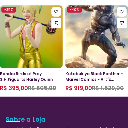
-35%
-40%
Bandai Birds of Prey
Kotobukiya Black Panther -
S.H.Figuarts Harley Quinn
Marvel Comics - Artfx
Premier
R$
395,00
R$
605,00
R$
919,00
R$
1.529,00
Sobre a Loja