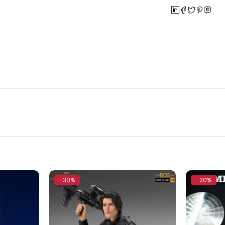
-30%
-20%