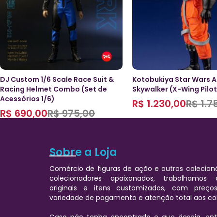
DJ Custom 1/6 Scale Race Suit &
Kotobukiya Star Wars A
Racing Helmet Combo (Set de
Skywalker (X-Wing Pilot
Acessórios 1/6)
R$
1.230,00
R$
1.7
R$
690,00
R$
975,00
Sobre a Loja
Comércio de figuras de ação e outros colecioná
colecionadores apaixonados, trabalhamos
originais e itens customizados, com preços
variedade de pagamento e atenção total aos co
Caso não tenha encontrado o que deseja, e