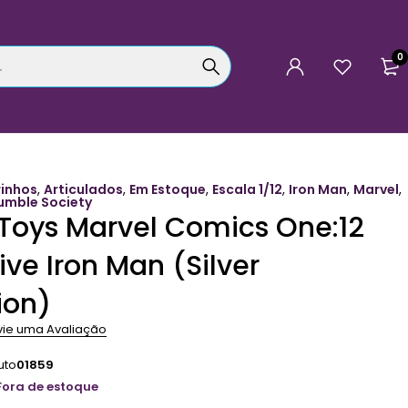
0
rinhos
,
Articulados
,
Em Estoque
,
Escala 1/12
,
Iron Man
,
Marvel
,
umble Society
Toys Marvel Comics One:12
ive Iron Man (Silver
ion)
vie uma Avaliação
uto
01859
Fora de estoque