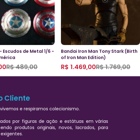
- Escudos de Metal 1/6 -
Bandai Iron Man Tony Stark (Birth
mérica
of Iron Man Edition)
00
R$
489,00
R$
1.469,00
R$
1.769,00
o Cliente
vivemos e respiramos colecionismo.
ados por figuras de ação e estátuas em várias
cendo produtos originais, novos, lacrados, para
 exigentes.