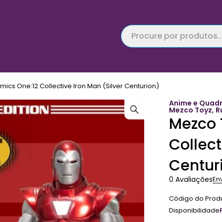
ics One:12 Collective Iron Man (Silver Centurion)
Anime e Quad
Mezco Toyz
,
R
Mezco 
Collect
Centur
0 Avaliações
En
Código do Prod
Disponibilidade