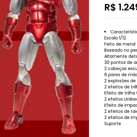
R$
1.24
Característ
Escala 1/12
Feito de metal 
Baseado no pe
Altamente det
30 pontos de a
2 cabeças escu
6 pares de mã
2 explosões de
2 efeitos de tr
Efeito de trilh
2 efeitos Unib
Efeito de impa
2 efeitos de ra
2 efeitos de im
Suporte