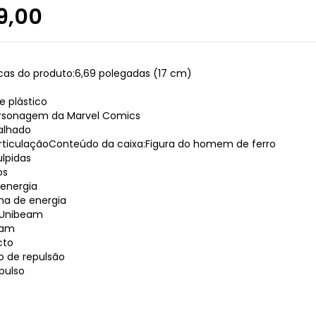
9,00
icas do produto:6,69 polegadas (17 cm)
e plástico
rsonagem da Marvel Comics
alhado
rticulaçãoConteúdo da caixa:Figura do homem de ferro
lpidas
os
 energia
ilha de energia
a Unibeam
eam
cto
io de repulsão
pulso