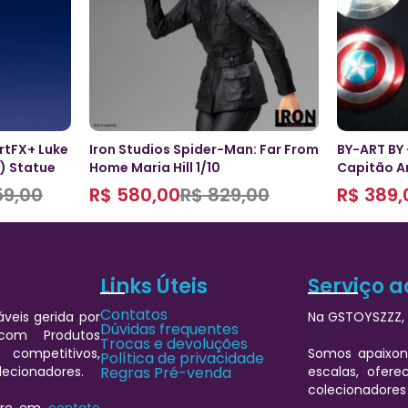
rtFX+ Luke
Iron Studios Spider-Man: Far From
BY-ART BY 
) Statue
Home Maria Hill 1/10
Capitão A
59,00
R$
580,00
R$
829,00
R$
389,
Links Úteis
Serviço a
Contatos
veis gerida por
Na GSTOYSZZZ, 
Dúvidas frequentes
 com Produtos
Trocas e devoluções
 competitivos,
Somos apaixon
Política de privacidade
lecionadores.
Regras Pré-venda
escalas, ofere
colecionadores
ntre em
contato