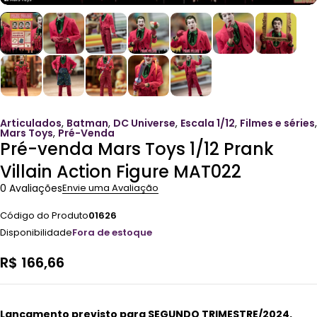
Articulados
,
Batman
,
DC Universe
,
Escala 1/12
,
Filmes e séries
,
Mars Toys
,
Pré-Venda
Pré-venda Mars Toys 1/12 Prank
Villain Action Figure MAT022
0 Avaliações
Envie uma Avaliação
Código do Produto
01626
Disponibilidade
Fora de estoque
R$
166,66
Lançamento previsto para SEGUNDO TRIMESTRE/2024.