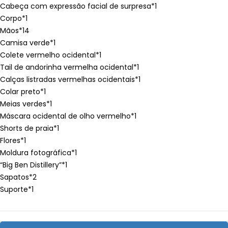
Cabeça com expressão facial de surpresa*1
Corpo*1
Mãos*14
Camisa verde*1
Colete vermelho ocidental*1
Tail de andorinha vermelha ocidental*1
Calças listradas vermelhas ocidentais*1
Colar preto*1
Meias verdes*1
Máscara ocidental de olho vermelho*1
Shorts de praia*1
Flores*1
Moldura fotográfica*1
“Big Ben Distillery”*1
Sapatos*2
Suporte*1