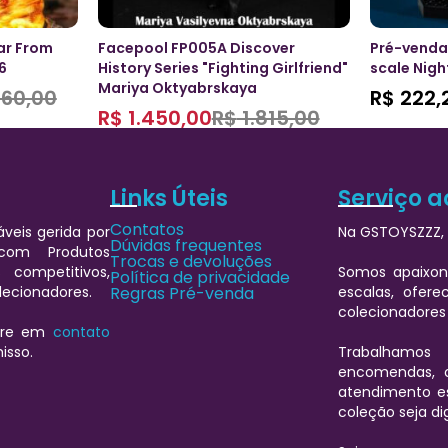
ar From
Facepool FP005A Discover
Pré-venda
6
History Series "Fighting Girlfriend"
scale Nigh
Mariya Oktyabrskaya
60,00
R$
222,
R$
1.450,00
R$
1.815,00
Links Úteis
Serviço a
Contatos
veis gerida por
Na GSTOYSZZZ, 
Dúvidas frequentes
 com Produtos
Trocas e devoluções
 competitivos,
Somos apaixon
Política de privacidade
lecionadores.
Regras Pré-venda
escalas, ofere
colecionadores
ntre em
contato
isso.
Trabalhamos
encomendas, 
atendimento es
coleção seja d