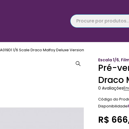
A019D1 1/6 Scale Draco Malfoy Deluxe Version
Escala 1/6
,
Fil
Pré-ve
Draco 
0 Avaliações
En
Código do Prod
Disponibilidade
R$
666