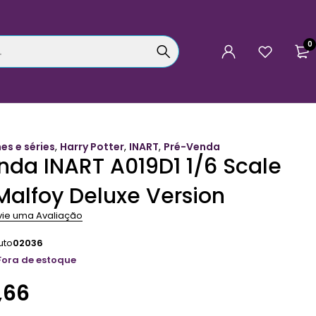
0
mes e séries
,
Harry Potter
,
INART
,
Pré-Venda
nda INART A019D1 1/6 Scale
Malfoy Deluxe Version
vie uma Avaliação
uto
02036
Fora de estoque
,66