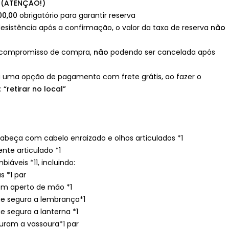
 (ATENÇÃO!)
00,00
obrigatório para garantir reserva
esistência após a confirmação, o valor da taxa de reserva
não
 compromisso de compra,
não
podendo ser cancelada após
 uma opção de pagamento com frete grátis, ao fazer o
:
“retirar no local”
cabeça com cabelo enraizado e olhos articulados *1
nte articulado *1
iáveis *11, incluindo:
s *1 par
om aperto de mão *1
ue segura a lembrança*1
e segura a lanterna *1
uram a vassoura*1 par