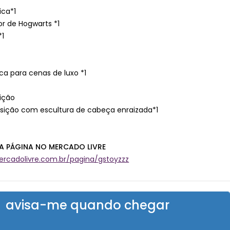
ica*1
r de Hogwarts *1
*1
a para cenas de luxo *1
ição
sição com escultura de cabeça enraizada*1
A PÁGINA NO MERCADO LIVRE
rcadolivre.com.br/pagina/gstoyzzz
avisa-me quando chegar