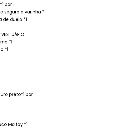
1 par
e segura a varinha *1
 de duelo *1
 VESTUÁRIO
rno *1
o *1
uro preto*1 par
aco Malfoy *1