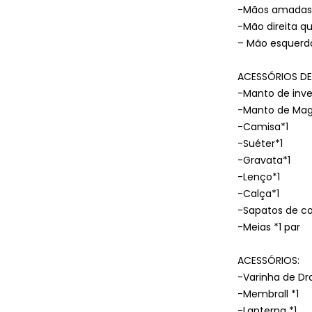
-Mãos amadas*
-Mão direita qu
– Mão esquerda
ACESSÓRIOS DE
-Manto de inve
-Manto de Mag
-Camisa*1
-Suéter*1
-Gravata*1
-Lenço*1
-Calça*1
-Sapatos de co
-Meias *1 par
ACESSÓRIOS:
-Varinha de Dr
-Membrall *1
-Lanterna *1