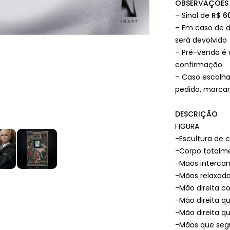
OBSERVAÇÕES
– Sinal de
R$ 6
– Em caso de d
será devolvido
– Pré-venda é
confirmação
– Caso escolha
pedido, marcar
DESCRIÇÃO
FIGURA
-Escultura de 
-Corpo totalme
-Mãos intercamb
-Mãos relaxada
-Mão direita c
-Mão direita q
-Mão direita qu
-Mãos que seg