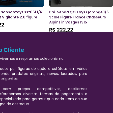
 Soosootoys sst051 1/6
Pré-venda QO Toys Qorange 1/6
t Vigilante 2.0 figure
Scale Figure France Chasseurs
Alpins in Vosges 1915
22
R$
222,22
o Cliente
vivemos e respiramos colecionismo.
ados por figuras de ação e estátuas em várias
cendo produtos originais, novos, lacrados, para
 exigentes.
 com preços competitivos, aceitamos
oferecemos diversas formas de pagamento e
pecializado para garantir que cada item da sua
igno de destaque.