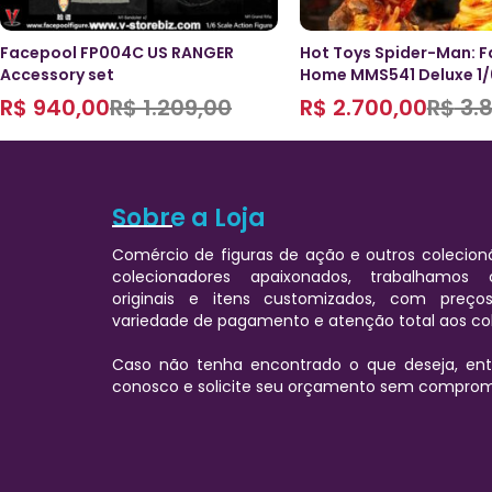
Facepool FP004C US RANGER
Hot Toys Spider-Man: F
Accessory set
Home MMS541 Deluxe 1/
R$
940,00
R$
1.209,00
R$
2.700,00
R$
3.8
Sobre a Loja
Comércio de figuras de ação e outros colecioná
colecionadores apaixonados, trabalhamos
originais e itens customizados, com preços
variedade de pagamento e atenção total aos co
Caso não tenha encontrado o que deseja, e
conosco e solicite seu orçamento sem comprom