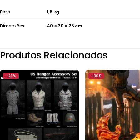
Peso
1,5 kg
Dimensões
40 × 30 × 25 cm
Produtos Relacionados
-22%
-30%