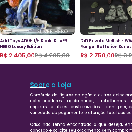
Add Toys AD05 1/6 Scale SILVER
DiD Private Mellish - WW
HERO Luxury Edition
Ranger Battalion Series 
R$
2.405,00
R$
4.205,00
R$
2.750,00
R$
3.2
Sobre a Loja
Comércio de figuras de ação e outros colecioná
colecionadores apaixonados, trabalhamos
originais e itens customizados, com preços
variedade de pagamento e atenção total aos co
Caso não tenha encontrado o que deseja, e
conosco e solicite seu orçamento sem comprom