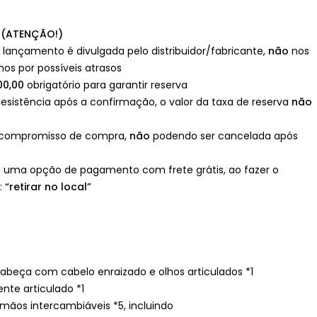
 (ATENÇÃO!)
e lançamento é divulgada pelo distribuidor/fabricante,
não
nos
mos por possíveis atrasos
00,00
obrigatório para garantir reserva
esistência após a confirmação, o valor da taxa de reserva
não
 compromisso de compra,
não
podendo ser cancelada após
 uma opção de pagamento com frete grátis, ao fazer o
:
“retirar no local”
cabeça com cabelo enraizado e olhos articulados *1
nte articulado *1
mãos intercambiáveis *5, incluindo