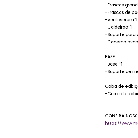
-Frascos grand
-Frascos de po
-Veritaserum*1
-Caldeirão*1
-Suporte para 
-Caderno avan
BASE
-Base *1
-Suporte de me
Caixa de exibi
-Caixa de exib
CONFIRA NOSS
https://www.me