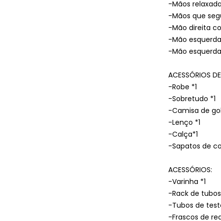
-Mãos relaxada
-Mãos que segu
-Mão direita 
-Mão esquerda 
-Mão esquerda 
ACESSÓRIOS DE
-Robe *1
-Sobretudo *1
-Camisa de gol
-Lenço *1
-Calça*1
-Sapatos de co
ACESSÓRIOS:
-Varinha *1
-Rack de tubos 
-Tubos de test
-Frascos de r