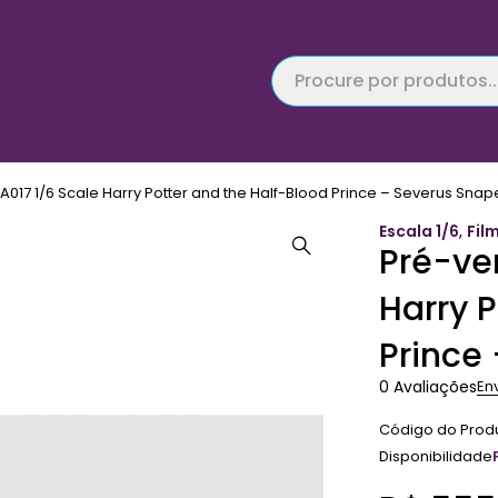
A017 1/6 Scale Harry Potter and the Half-Blood Prince – Severus Snap
Escala 1/6
,
Fil
Pré-ve
Harry P
Prince
0 Avaliações
En
Código do Prod
Disponibilidade