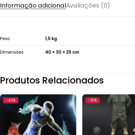
Informação adicional
Avaliações (0)
Peso
1,5 kg
Dimensões
40 × 30 × 25 cm
Produtos Relacionados
-43%
-15%