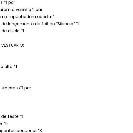
s *1 par
ram a varinha*1 par
com empunhadura aberta *1
de lançamento de feitiço “Silencio” *1
de duelo *1
 VESTUÁRIO:
a alta *1
uro preto*1 par
de teste *1
e *5
eagentes pequenos*3