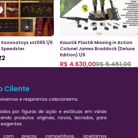
 Soosootoys sst065 1/6
Kaustik Plastik Missing in Action
e Speedster
Colonel James Braddock (Deluxe
Edition) 1/6
22
R$
4.630,00
R$
5.451,00
o Cliente
vivemos e respiramos colecionismo.
ados por figuras de ação e estátuas em várias
cendo produtos originais, novos, lacrados, para
 exigentes.
 com preços competitivos, aceitamos