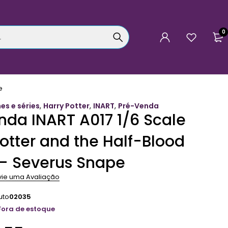
0
e
mes e séries
,
Harry Potter
,
INART
,
Pré-Venda
nda INART A017 1/6 Scale
otter and the Half-Blood
 – Severus Snape
vie uma Avaliação
uto
02035
Fora de estoque