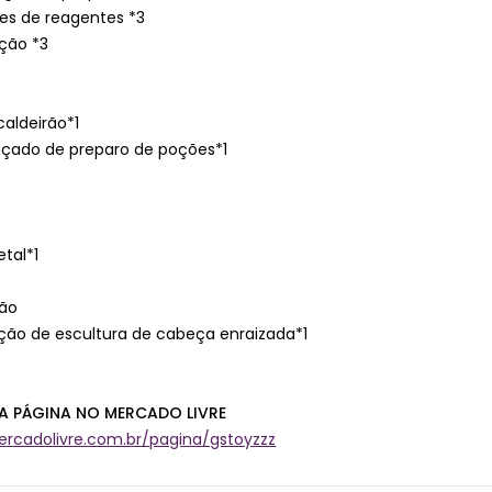
es de reagentes *3
ção *3
caldeirão*1
çado de preparo de poções*1
tal*1
ção
ição de escultura de cabeça enraizada*1
A PÁGINA NO MERCADO LIVRE
rcadolivre.com.br/pagina/gstoyzzz