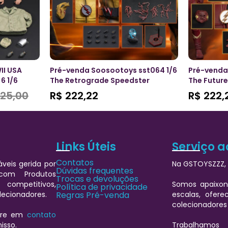
II USA
Pré-venda Soosootoys sst064 1/6
Pré-venda
6 1/6
The Retrograde Speedster
The Futur
25,00
R$
222,22
R$
222,
Links Úteis
Serviço a
Contatos
veis gerida por
Na GSTOYSZZZ, 
Dúvidas frequentes
 com Produtos
Trocas e devoluções
 competitivos,
Somos apaixon
Política de privacidade
lecionadores.
Regras Pré-venda
escalas, ofere
colecionadores
ntre em
contato
isso.
Trabalhamos