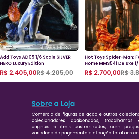
Add Toys AD05 1/6 Scale SILVER
Hot Toys Spider-Man: F
HERO Luxury Edition
Home MMS541 Deluxe 1/
R$
2.405,00
R$
4.205,00
R$
2.700,00
R$
3.8
Sobre a Loja
Comércio de figuras de ação e outros colecioná
colecionadores apaixonados, trabalhamos
originais e itens customizados, com preços
variedade de pagamento e atenção total aos co