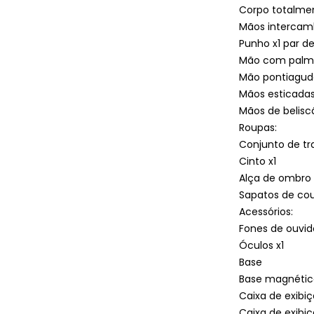
Corpo totalmen
Mãos intercamb
Punho x1 par d
Mão com palma
Mão pontiaguda
Mãos esticadas
Mãos de beliscã
Roupas:
Conjunto de tr
Cinto x1
Alça de ombro 
Sapatos de cou
Acessórios:
Fones de ouvid
Óculos x1
Base
Base magnética
Caixa de exibi
Caixa de exibi