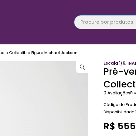
cale Collectible Figure Michael Jackson
Escala 1/6
,
INA
Pré-ve
Collec
0 Avaliações
En
Código do Prod
Disponibilidade
R$
555