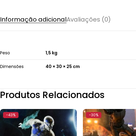
Informação adicional
Avaliações (0)
Peso
1,5 kg
Dimensões
40 × 30 × 25 cm
Produtos Relacionados
-43%
-30%