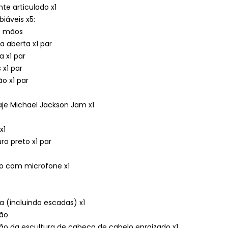
te articulado x1
iáveis x5:
e mãos
 aberta x1 par
 x1 par
 x1 par
o x1 par
aje Michael Jackson Jam x1
x1
ro preto x1 par
o com microfone x1
 (incluindo escadas) x1
ção
ção da escultura de cabeça de cabelo enraizado x1