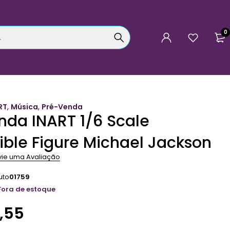
0
RT
,
Música
,
Pré-Venda
nda INART 1/6 Scale
tible Figure Michael Jackson
vie uma Avaliação
uto
01759
Fora de estoque
,55