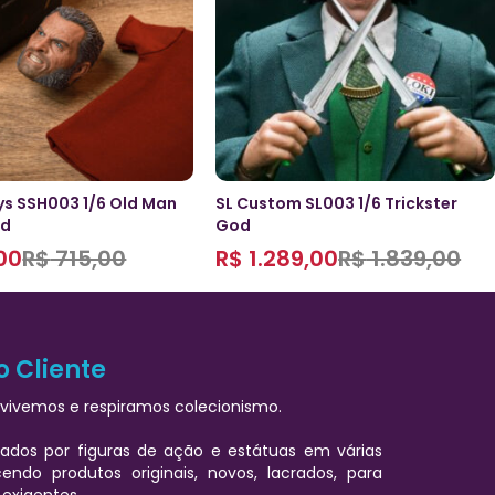
s SSH003 1/6 Old Man
SL Custom SL003 1/6 Trickster
ad
God
00
R$
715,00
R$
1.289,00
R$
1.839,00
o Cliente
vivemos e respiramos colecionismo.
ados por figuras de ação e estátuas em várias
cendo produtos originais, novos, lacrados, para
 exigentes.