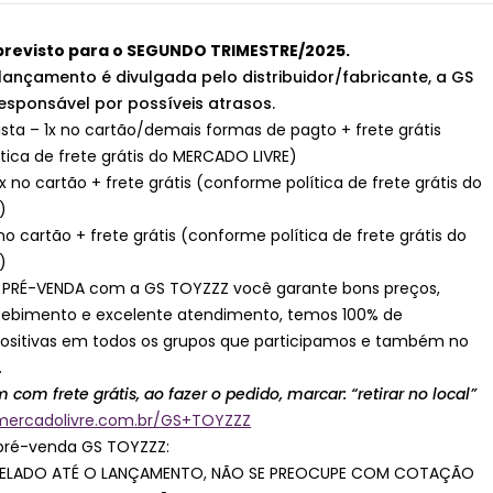
revisto para o SEGUNDO TRIMESTRE/2025.
lançamento é divulgada pelo distribuidor/fabricante, a GS
esponsável por possíveis atrasos.
ista – 1x no cartão/demais formas de pagto + frete grátis
tica de frete grátis do MERCADO LIVRE)
x no cartão + frete grátis (conforme política de frete grátis do
)
x no cartão + frete grátis (conforme política de frete grátis do
)
 PRÉ-VENDA com a GS TOYZZZ você garante bons preços,
ecebimento e excelente atendimento, temos 100% de
positivas em todos os grupos que participamos e também no
.
m com frete grátis, ao fazer o pedido, marcar: “retirar no local”
.mercadolivre.com.br/GS+TOYZZZ
pré-venda GS TOYZZZ:
ELADO ATÉ O LANÇAMENTO, NÃO SE PREOCUPE COM COTAÇÃO