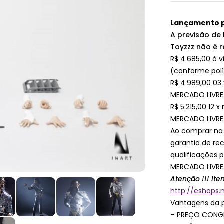
Lançamento p
A previsão de 
Toyzzz não é r
R$ 4.685,00 à v
(conforme polí
R$ 4.989,00 03 
MERCADO LIVRE
R$ 5.215,00 12 
MERCADO LIVRE
Ao comprar na
garantia de r
qualificações 
MERCADO LIVRE
Atenção !!! ite
http://eshops
Vantagens da 
– PREÇO CONG