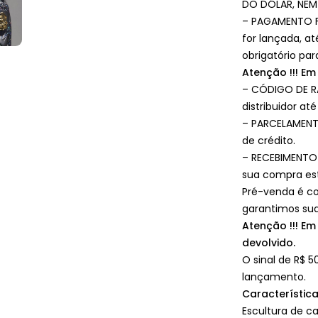
DO DÓLAR, NEM
– PAGAMENTO FA
for lançada, a
obrigatório pa
Atenção !!! Em
– CÓDIGO DE R
distribuidor at
– PARCELAMENTO
de crédito.
– RECEBIMENTO 
sua compra est
Pré-venda é co
garantimos sua
Atenção !!! E
devolvido.
O sinal de R$ 5
lançamento.
Característic
Escultura de c