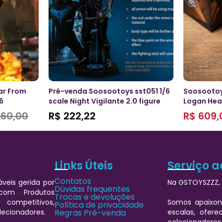
ar From
Pré-venda Soosootoys sst051 1/6
Soosootoy
6
scale Night Vigilante 2.0 figure
Logan He
60,00
R$
222,22
R$
609,
Links Úteis
Serviço a
Contatos
veis gerida por
Na GSTOYSZZZ, 
Dúvidas frequentes
 com Produtos
Trocas e devoluções
 competitivos,
Somos apaixon
Política de privacidade
lecionadores.
Regras Pré-venda
escalas, ofere
colecionadores