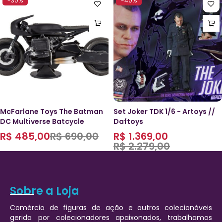
-30%
-40%
McFarlane Toys The Batman
Set Joker TDK 1/6 - Artoys //
DC Multiverse Batcycle
Daftoys
R$
485,00
R$
690,00
R$
1.369,00
R$
2.279,00
Sobre a Loja
Comércio de figuras de ação e outros colecionáveis
gerida por colecionadores apaixonados, trabalhamos