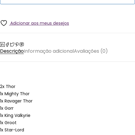
Adicionar aos meus desejos
Descrição
Informação adicional
Avaliações (0)
2x Thor
1x Mighty Thor
1x Ravager Thor
1x Gorr
1x King Valkyrie
1x Groot
1x Star-Lord