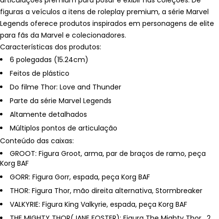
articulações premium para posar e exibir nas coleções. De
figuras a veículos a itens de roleplay premium, a série Marvel
Legends oferece produtos inspirados em personagens de elite
para fãs da Marvel e colecionadores.
Características dos produtos:
6 polegadas (15.24cm)
Feitos de plástico
Do filme Thor: Love and Thunder
Parte da série Marvel Legends
Altamente detalhados
Múltiplos pontos de articulação
Conteúdo das caixas:
GROOT: Figura Groot, arma, par de braços de ramo, peça
Korg BAF
GORR: Figura Gorr, espada, peça Korg BAF
THOR: Figura Thor, mão direita alternativa, Stormbreaker
VALKYRIE: Figura King Valkyrie, espada, peça Korg BAF
THE MIGHTY THOR(JANE FOSTER): Figura The Mighty Thor, 2