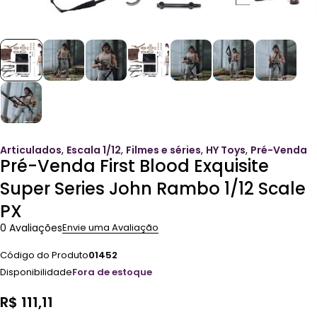
Articulados
,
Escala 1/12
,
Filmes e séries
,
HY Toys
,
Pré-Venda
Pré-Venda First Blood Exquisite
Super Series John Rambo 1/12 Scale
PX
0 Avaliações
Envie uma Avaliação
Código do Produto
01452
Disponibilidade
Fora de estoque
R$
111,11