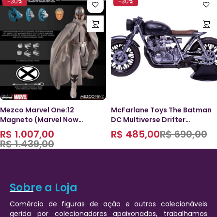
-30%
-30%
Mezco Marvel One:12
McFarlane Toys The Batman
Magneto (Marvel Now
DC Multiverse Drifter
Edition) PX
Motorcycle
R$
1.007,00
R$
485,00
R$
690,00
R$
1.439,00
Sobre a Loja
Comércio de figuras de ação e outros colecionáveis
gerida por colecionadores apaixonados, trabalhamos