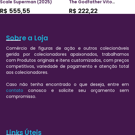
Scale Superman (2025)
The Godfather Vito
Corleone DAH-144P
R$
555,55
R$
222,22
Dynamic 8-Ction Heroes
Action Figure
Sobre a Loja
Comércio de figuras de ação e outros colecionáveis
gerida por colecionadores apaixonados, trabalhamos
com Produtos originais e itens customizados, com preços
competitivos, variedade de pagamento e atenção total
aos colecionadores.
Caso não tenha encontrado o que deseja, entre em
contato
conosco e solicite seu orçamento sem
compromisso.
Links Úteis