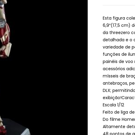
Esta figura co
6,9″(17,5 cm) 
da threezero c
detalhada e o 
variedade de 
funções de ilum
painéis de voo
acessórios adi
mísseis de br
antebraços, pe
DLX; permitind
exibição!Carac
Escala 1/12
Feito de liga d
Do filme Home
Altamente det
48 pontos de a