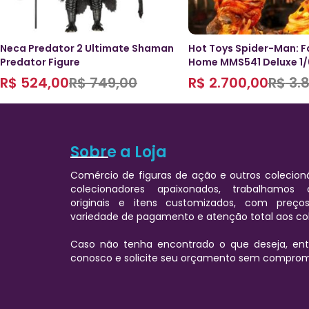
Neca Predator 2 Ultimate Shaman
Hot Toys Spider-Man: F
Predator Figure
Home MMS541 Deluxe 1/
R$
524,00
R$
749,00
R$
2.700,00
R$
3.8
Sobre a Loja
Comércio de figuras de ação e outros colecioná
colecionadores apaixonados, trabalhamos
originais e itens customizados, com preços
variedade de pagamento e atenção total aos co
Caso não tenha encontrado o que deseja, e
conosco e solicite seu orçamento sem comprom