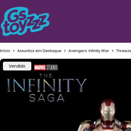
Início
Assuntos em Destaque
Avengers: Infinity War
Threeze
Vendido