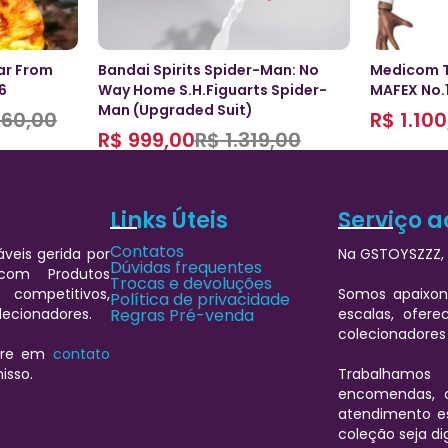
ar From
Bandai Spirits Spider-Man: No
Medicom T
6
Way Home S.H.Figuarts Spider-
MAFEX No.1
Man (Upgraded Suit)
60,00
R$
1.100
R$
999,00
R$
1.319,00
Links Úteis
Serviço a
Contatos
veis gerida por
Na GSTOYSZZZ, 
Dúvidas frequentes
 com Produtos
Trocas e devoluções
 competitivos,
Somos apaixon
Política de privacidade
lecionadores.
Regras Pré-venda
escalas, ofere
colecionadores
ntre em
contato
isso.
Trabalhamos
encomendas, 
atendimento es
coleção seja d