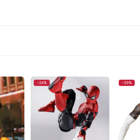
-24%
-29%