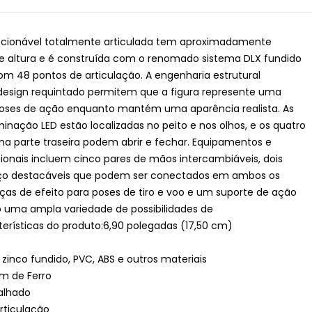
lecionável totalmente articulada tem aproximadamente
de altura e é construída com o renomado sistema DLX fundido
om 48 pontos de articulação. A engenharia estrutural
design requintado permitem que a figura represente uma
poses de ação enquanto mantém uma aparência realista. As
inação LED estão localizadas no peito e nos olhos, e os quatro
 na parte traseira podem abrir e fechar. Equipamentos e
cionais incluem cinco pares de mãos intercambiáveis, dois
aço destacáveis que podem ser conectados em ambos os
ças de efeito para poses de tiro e voo e um suporte de ação
o uma ampla variedade de possibilidades de
terísticas do produto:6,90 polegadas (17,50 cm)
e zinco fundido, PVC, ABS e outros materiais
m de Ferro
alhado
rticulação