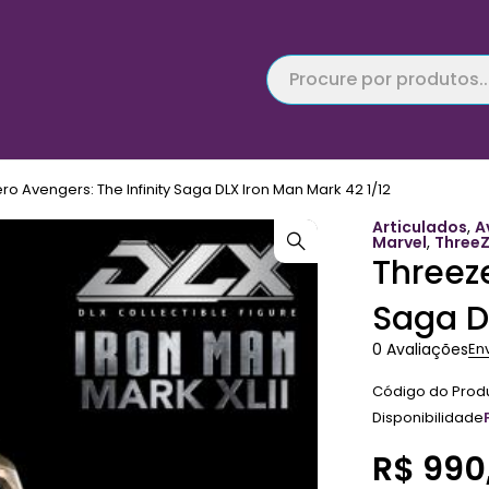
ro Avengers: The Infinity Saga DLX Iron Man Mark 42 1/12
Articulados
,
A
Marvel
,
Three
Threeze
Saga D
0 Avaliações
En
Código do Prod
Disponibilidade
R$
990