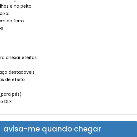
lhos e no peito
ixa:
em de ferro
os
s
s
ra anexar efeitos
raço destacáveis
as de efeito
 (para pés)
ão DLX
avisa-me quando chegar