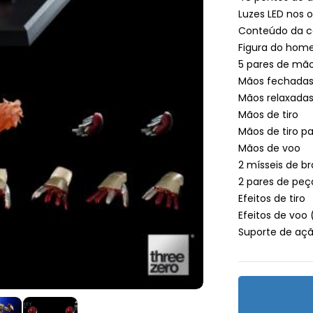
Luzes LED nos o
Conteúdo da ca
Figura do hom
5 pares de mã
Mãos fechada
Mãos relaxada
Mãos de tiro
Mãos de tiro pa
Mãos de voo
2 mísseis de b
2 pares de peç
Efeitos de tiro
Efeitos de voo
Suporte de aç