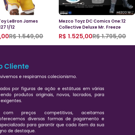
oy LeBron James
Mezco Toyz DC Comics One:12
27 1/12
Collective Deluxe Mr. Freeze
,00
R$
1.549,00
R$
1.525,00
R$
1.795,00
o Cliente
vivemos e respiramos colecionismo.
ados por figuras de ação e estátuas em várias
cendo produtos originais, novos, lacrados, para
 exigentes.
 com preços competitivos, aceitamos
oferecemos diversas formas de pagamento e
pecializado para garantir que cada item da sua
igno de destaque.