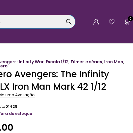
0
vengers: Infinity War
,
Escala 1/12
,
Filmes e séries
,
Iron Man
,
Zero
ro Avengers: The Infinity
LX Iron Man Mark 42 1/12
vie uma Avaliação
uto
01429
Fora de estoque
,00