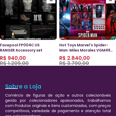
Facepool FP004C US
Hot Toys Marvel's Spider-
RANGER Accessory set
Man: Miles Morales VGM49
Spider-Man (Miles Morales
R$
940,00
R$
2.840,00
2020 Suit) 1/6
R$
1.209,00
R$
3.790,00
Sobre a Loja
Comércio de figuras de ação e outros colecionáveis
gerida por colecionadores apaixonados, trabalhamos
com Produtos originais e itens customizados, com preços
competitivos, variedade de pagamento e atenção total