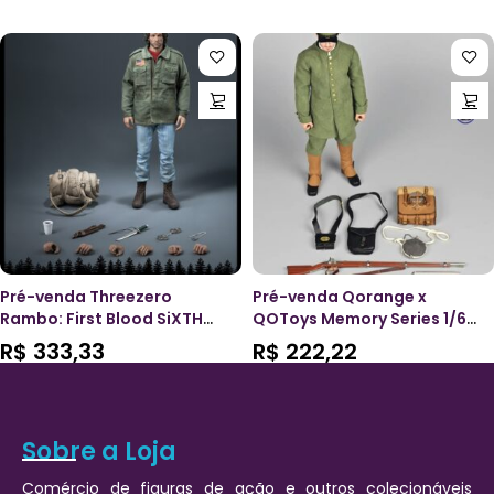
Pré-venda Threezero
Pré-venda Qorange x
Rambo: First Blood SiXTH
QOToys Memory Series 1/6
John Rambo (Field Jacket)
Scale Accessory Set
R$
333,33
R$
222,22
1/6 Scale Action Figure
American Civil War Sniper
Sobre a Loja
Comércio de figuras de ação e outros colecionáveis