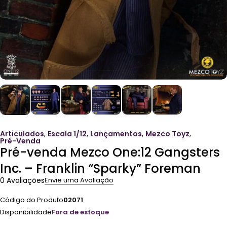
Articulados
,
Escala 1/12
,
Lançamentos
,
Mezco Toyz
,
Pré-Venda
Pré-venda Mezco One:12 Gangsters
Inc. – Franklin “Sparky” Foreman
0 Avaliações
Envie uma Avaliação
Código do Produto
02071
Disponibilidade
Fora de estoque