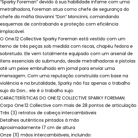
“Sparky Foreman” devido à sua habilidade infame com uma
metralhadora, Foreman atua como chefe de segurança do
chefe da máfia Giovanni “Don” Moncinni, comandando
esquemas de contrabando e proteção com eficiência
implacável.
O One:12 Collective Sparky Foreman está vestido com um
terno de três peças sob medida com riscas, chapéu fedora e
sobretudo. Ele vem totalmente equipado com um arsenal de
itens essenciais do submundo, desde metralhadoras e pistolas
até um peixe embrulhado em jornal para enviar uma
mensagem. Com uma reputação construída com base na
violência e na brutalidade, Sparky não faz apenas o trabalho
sujo do Don… ele é o trabalho sujo.
CARACTERÍSTICAS DO ONE:12 COLLECTIVE SPARKY FOREMAN:
Corpo One:12 Collective com mais de 28 pontos de articulação
Três (3) retratos de cabeça intercambiáveis
Detalhes autênticos pintados à mão
Aproximadamente 17 cm de altura
Onze (11) mãos intercambiáveis, incluindo: