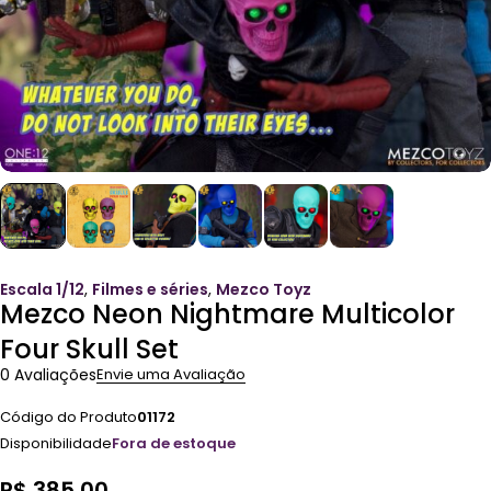
Escala 1/12
,
Filmes e séries
,
Mezco Toyz
Mezco Neon Nightmare Multicolor
Four Skull Set
0 Avaliações
Envie uma Avaliação
Código do Produto
01172
Disponibilidade
Fora de estoque
R$
385,00