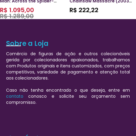
Man: Across the Spider-
Chainsaw Massacre (2003)
Verse Miles Morales
One:12 Collective
R$
1.095,00
R$
222,22
Leatherface Action Figure
R$
1.289,00
Sobre a Loja
Comércio de figuras de ação e outros colecionáveis
gerida por colecionadores apaixonados, trabalhamos
com Produtos originais e itens customizados, com preços
competitivos, variedade de pagamento e atenção total
aos colecionadores.
Caso não tenha encontrado o que deseja, entre em
contato
conosco e solicite seu orçamento sem
compromisso.