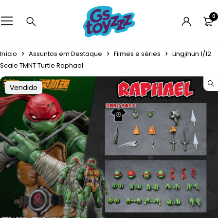
0
Início
Assuntos em Destaque
Filmes e séries
Lingjihun 1/12
Scale TMNT Turtle Raphael
Vendido