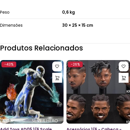
Peso
0,6 kg
Dimensões
30 × 25 × 15 cm
Produtos Relacionados
-43%
-26%
Add Toys AD05 1/6 Scale
Acessórios 1/6 - Cabeça -