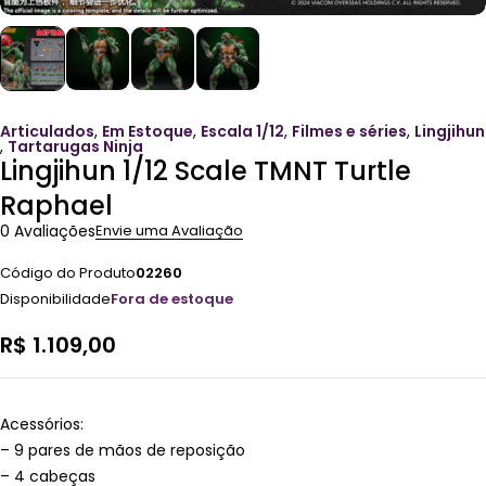
Articulados
,
Em Estoque
,
Escala 1/12
,
Filmes e séries
,
Lingjihun
,
Tartarugas Ninja
Lingjihun 1/12 Scale TMNT Turtle
Raphael
0 Avaliações
Envie uma Avaliação
Código do Produto
02260
Disponibilidade
Fora de estoque
R$
1.109,00
Acessórios:
– 9 pares de mãos de reposição
– 4 cabeças