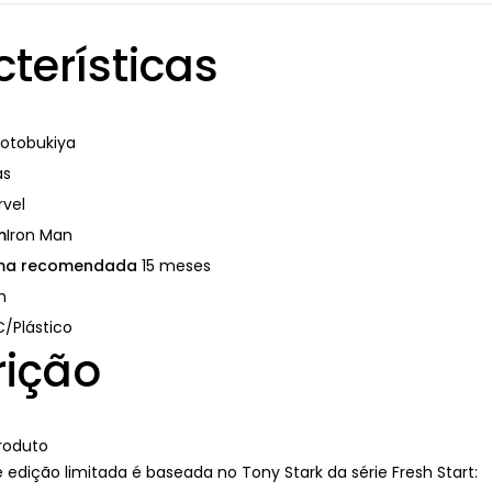
terísticas
otobukiya
as
rvel
m
Iron Man
ima recomendada
15 meses
m
/Plástico
rição
roduto
 edição limitada é baseada no Tony Stark da série Fresh Start: