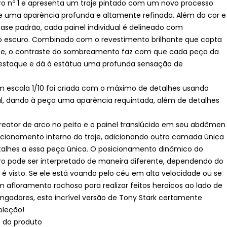
o nº 1 e apresenta um traje pintado com um novo processo
e uma aparência profunda e altamente refinada. Além da cor e
ase padrão, cada painel individual é delineado com
escuro. Combinado com o revestimento brilhante que capta
nte, o contraste do sombreamento faz com que cada peça da
estaque e dá à estátua uma profunda sensação de
m escala 1/10 foi criada com o máximo de detalhes usando
tal, dando à peça uma aparência requintada, além de detalhes
 reator de arco no peito e o painel translúcido em seu abdômen
ionamento interno do traje, adicionando outra camada única
talhes a essa peça única. O posicionamento dinâmico do
 pode ser interpretado de maneira diferente, dependendo do
é visto. Se ele está voando pelo céu em alta velocidade ou se
 afloramento rochoso para realizar feitos heroicos ao lado de
ingadores, esta incrível versão de Tony Stark certamente
oleção!
s do produto