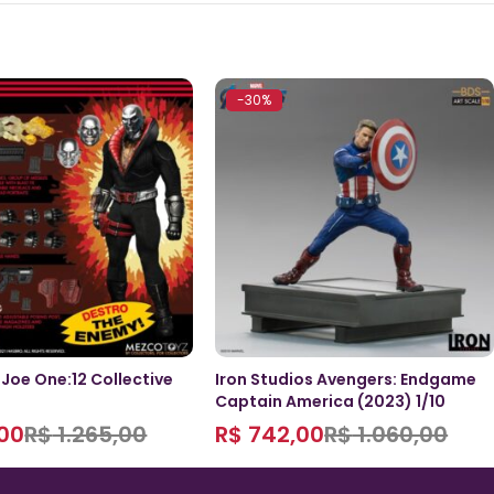
-30%
 Joe One:12 Collective
Iron Studios Avengers: Endgame
Captain America (2023) 1/10
00
R$
1.265,00
R$
742,00
R$
1.060,00