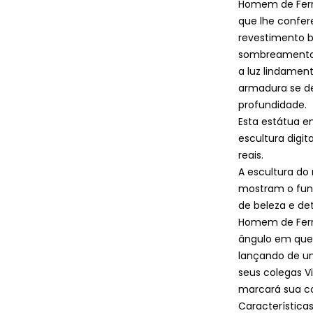
Homem de Ferr
que lhe confer
revestimento b
sombreamento 
a luz lindame
armadura se d
profundidade.
Esta estátua e
escultura digi
reais.
A escultura do
mostram o func
de beleza e de
Homem de Ferro
ângulo em que 
lançando de um
seus colegas V
marcará sua c
Característica