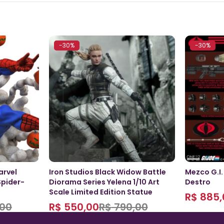
-30%
-30%
arvel
Iron Studios Black Widow Battle
Mezco G.I.
Spider-
Diorama Series Yelena 1/10 Art
Destro
Scale Limited Edition Statue
R$
885,
00
R$
550,00
R$
790,00