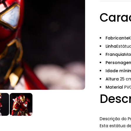
Carac
Fabricante
K
Linha
Estátu
Franquia
Ma
Personage
Idade mín
Altura
25 c
Material
PVC
Desc
Descrição do P
Esta estátua de