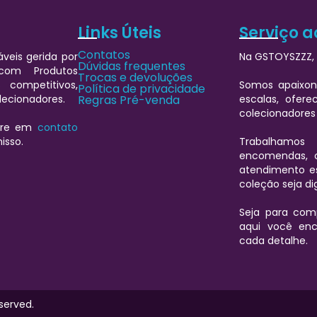
Links Úteis
Serviço a
Contatos
veis gerida por
Na GSTOYSZZZ, 
Dúvidas frequentes
 com Produtos
Trocas e devoluções
 competitivos,
Somos apaixon
Política de privacidade
lecionadores.
Regras Pré-venda
escalas, ofere
colecionadores
ntre em
contato
isso.
Trabalhamos
encomendas, 
atendimento es
coleção seja d
Seja para comp
aqui você enc
cada detalhe.
served.