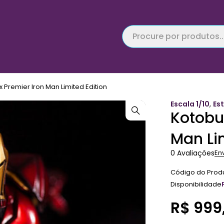
x Premier Iron Man Limited Edition
Escala 1/10
,
Es
Kotobuk
Man Li
0 Avaliações
En
Código do Prod
Disponibilidade
R$
999