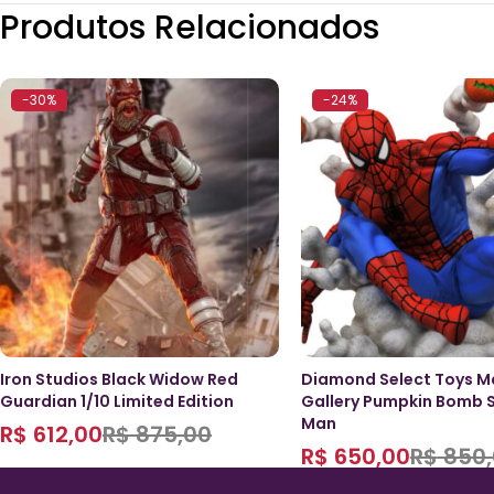
Produtos Relacionados
-30%
-24%
Iron Studios Black Widow Red
Diamond Select Toys M
Guardian 1/10 Limited Edition
Gallery Pumpkin Bomb 
Man
R$
612,00
R$
875,00
R$
650,00
R$
850,