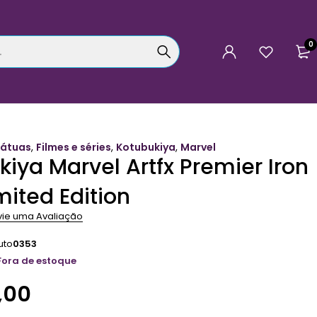
0
tátuas
,
Filmes e séries
,
Kotubukiya
,
Marvel
iya Marvel Artfx Premier Iron
mited Edition
vie uma Avaliação
uto
0353
Fora de estoque
,00