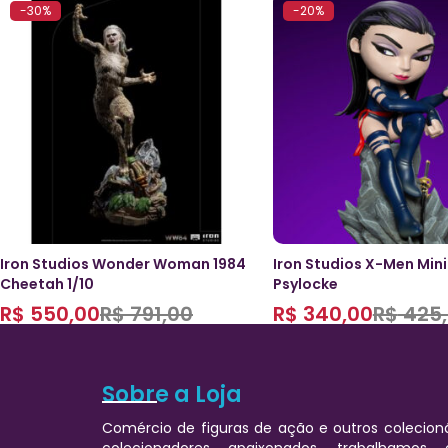
-30%
-20%
Iron Studios Wonder Woman 1984
Iron Studios X-Men Min
Cheetah 1/10
Psylocke
R$
550,00
R$
791,00
R$
340,00
R$
425,
Sobre a Loja
Comércio de figuras de ação e outros colecioná
colecionadores apaixonados, trabalhamos