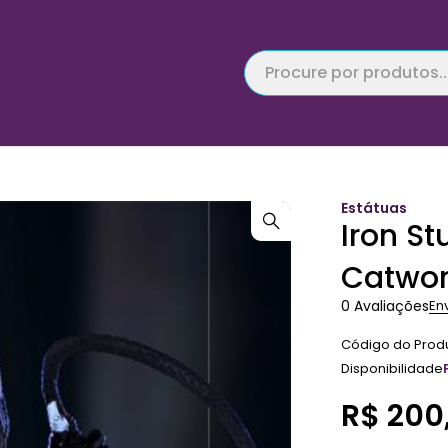
Estátuas
Iron S
Catwo
0 Avaliações
En
Código do Prod
Disponibilidade
R$
200