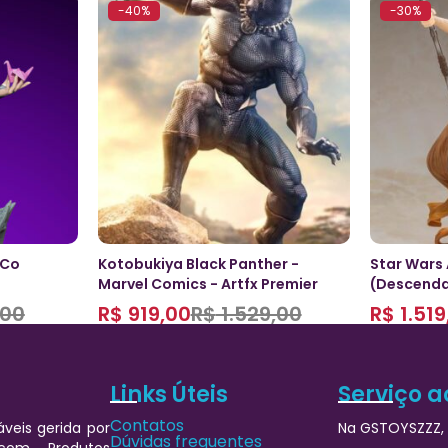
-40%
-30%
iCo
Kotobukiya Black Panther -
Star Wars 
Marvel Comics - Artfx Premier
(Descendan
00
R$
919,00
R$
1.529,00
R$
1.519
Links Úteis
Serviço a
Contatos
veis gerida por
Na GSTOYSZZZ, 
Dúvidas frequentes
 com Produtos