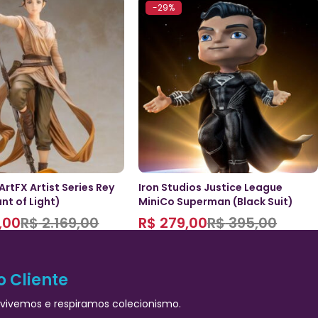
-29%
ArtFX Artist Series Rey
Iron Studios Justice League
t of Light)
MiniCo Superman (Black Suit)
,00
R$
2.169,00
R$
279,00
R$
395,00
o Cliente
vivemos e respiramos colecionismo.