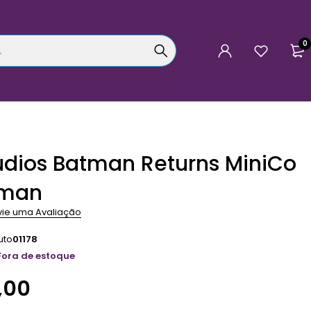
0
tudios Batman Returns MiniCo
man
vie uma Avaliação
uto
01178
Fora de estoque
,00