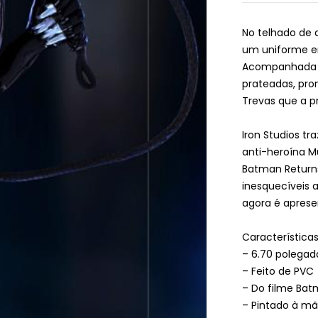
No telhado de 
um uniforme em 
Acompanhada de
prateadas, pro
Trevas que a p
Iron Studios tr
anti-heroína M
Batman Returns
inesquecíveis a
agora é aprese
Característica
– 6.70 polegad
– Feito de PVC
– Do filme Bat
– Pintado à m