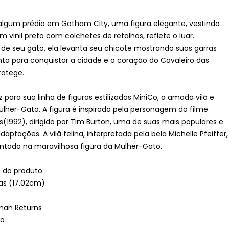
algum prédio em Gotham City, uma figura elegante, vestindo
vinil preto com colchetes de retalhos, reflete o luar.
 seu gato, ela levanta seu chicote mostrando suas garras
nta para conquistar a cidade e o coração do Cavaleiro das
rotege.
az para sua linha de figuras estilizadas MiniCo, a amada vilã e
ulher-Gato. A figura é inspirada pela personagem do filme
(1992), dirigido por Tim Burton, uma de suas mais populares e
daptações. A vilã felina, interpretada pela bela Michelle Pfeiffer,
ntada na maravilhosa figura da Mulher-Gato.
s do produto:
as (17,02cm)
man Returns
ão