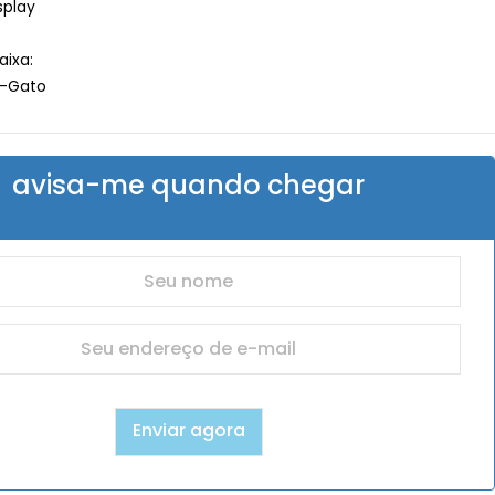
splay
ixa:
r-Gato
avisa-me quando chegar