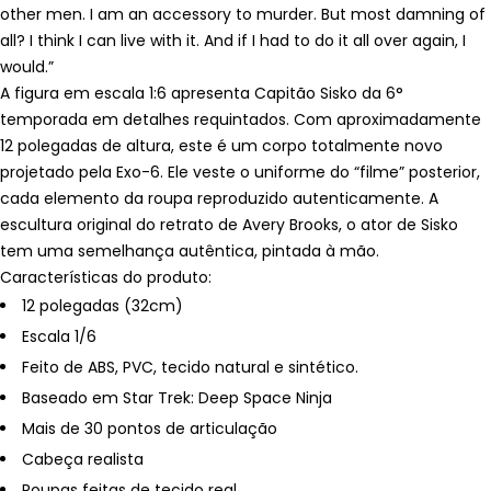
other men. I am an accessory to murder. But most damning of
all? I think I can live with it. And if I had to do it all over again, I
would.”
A figura em escala 1:6 apresenta Capitão Sisko da 6°
temporada em detalhes requintados. Com aproximadamente
12 polegadas de altura, este é um corpo totalmente novo
projetado pela Exo-6. Ele veste o uniforme do “filme” posterior,
cada elemento da roupa reproduzido autenticamente. A
escultura original do retrato de Avery Brooks, o ator de Sisko
tem uma semelhança autêntica, pintada à mão.
Características do produto:
12 polegadas (32cm)
Escala 1/6
Feito de ABS, PVC, tecido natural e sintético.
Baseado em Star Trek: Deep Space Ninja
Mais de 30 pontos de articulação
Cabeça realista
Roupas feitas de tecido real