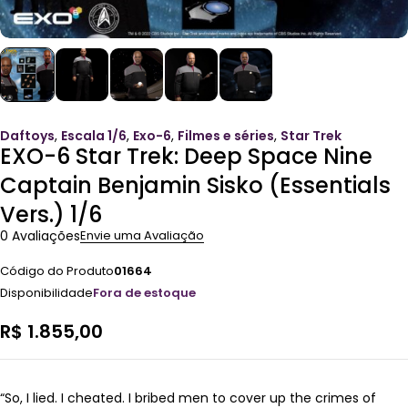
Daftoys
,
Escala 1/6
,
Exo-6
,
Filmes e séries
,
Star Trek
EXO-6 Star Trek: Deep Space Nine
Captain Benjamin Sisko (Essentials
Vers.) 1/6
0 Avaliações
Envie uma Avaliação
Código do Produto
01664
Disponibilidade
Fora de estoque
R$
1.855,00
“So, I lied. I cheated. I bribed men to cover up the crimes of