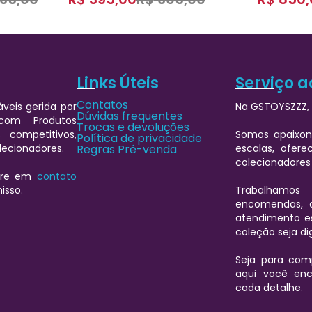
Links Úteis
Serviço a
Contatos
veis gerida por
Na GSTOYSZZZ, 
Dúvidas frequentes
 com Produtos
Trocas e devoluções
 competitivos,
Somos apaixon
Política de privacidade
lecionadores.
Regras Pré-venda
escalas, ofere
colecionadores
ntre em
contato
isso.
Trabalhamos
encomendas, 
atendimento es
coleção seja d
Seja para comp
aqui você enc
cada detalhe.