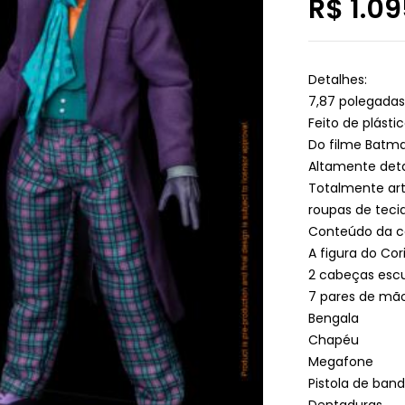
R$
1.09
Detalhes:
7,87 polegada
Feito de plásti
Do filme Batm
Altamente det
Totalmente art
roupas de teci
Conteúdo da c
A figura do Cor
2 cabeças escu
7 pares de mã
Bengala
Chapéu
Megafone
Pistola de band