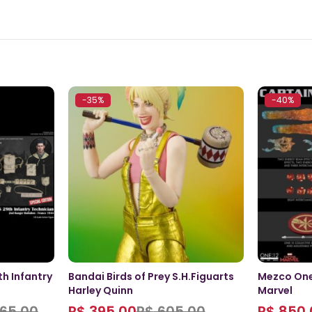
-35%
-40%
h Infantry
Bandai Birds of Prey S.H.Figuarts
Mezco One
Harley Quinn
Marvel
65,00
R$
395,00
R$
605,00
R$
850,