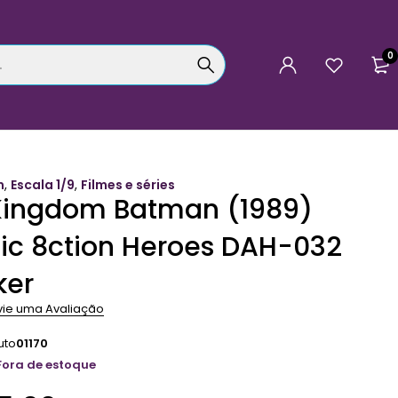
0
m
,
Escala 1/9
,
Filmes e séries
Kingdom Batman (1989)
c 8ction Heroes DAH-032
ker
vie uma Avaliação
uto
01170
Fora de estoque