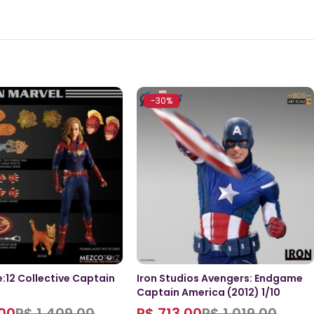
-30%
:12 Collective Captain
Iron Studios Avengers: Endgame
Captain America (2012) 1/10
00
R$
1.409,00
R$
713,00
R$
1.019,00