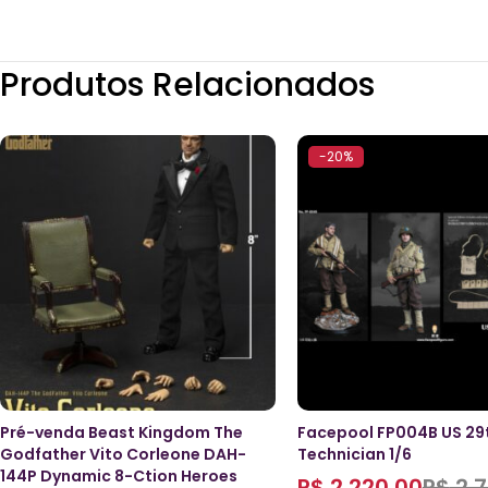
Produtos Relacionados
-20%
Pré-venda Beast Kingdom The
Facepool FP004B US 29t
Godfather Vito Corleone DAH-
Technician 1/6
144P Dynamic 8-Ction Heroes
R$
2.220,00
R$
2.7