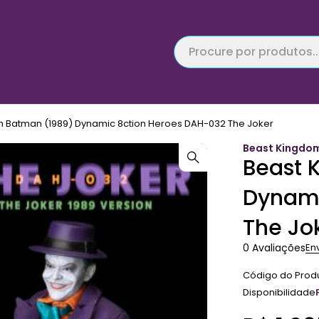
 Batman (1989) Dynamic 8ction Heroes DAH-032 The Joker
Beast Kingdo
Beast 
Dynami
The Jo
0 Avaliações
En
Código do Prod
Disponibilidade