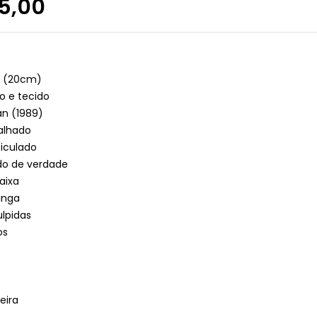
5,00
s (20cm)
co e tecido
an (1989)
alhado
iculado
do de verdade
aixa
inga
lpidas
os
eira